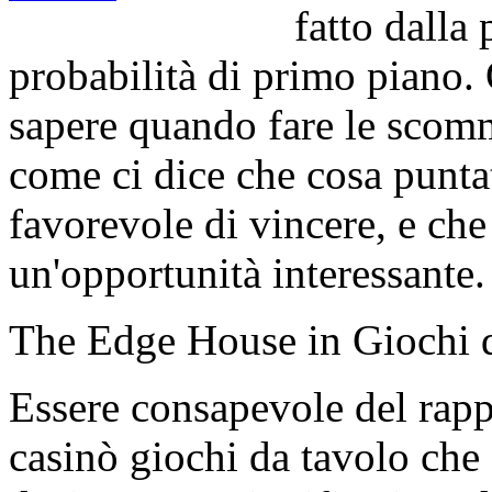
fatto dalla 
probabilità di primo piano.
sapere quando fare le scomm
come ci dice che cosa puntat
favorevole di vincere, e ch
un'opportunità interessante.
The Edge House in Giochi 
Essere consapevole del rapp
casinò giochi da tavolo che 