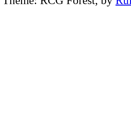
Theme: RCG Forest, by
Rui