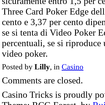
sicuramente entro 1,5 per ce
Three Card Poker Edge della
cento e 3,37 per cento dipe
se si tenta di Video Poker E
percentuali, se si riproduce
video poker.
Posted by
Lilly
, in
Casino
Comments are closed.
Casino Tricks is proudly p