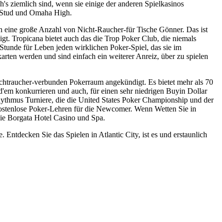
's ziemlich sind, wenn sie einige der anderen Spielkasinos
rd Stud und Omaha High.
n eine große Anzahl von Nicht-Raucher-für Tische Gönner. Das ist
gt. Tropicana bietet auch das die Trop Poker Club, die niemals
 Stunde für Leben jeden wirklichen Poker-Spiel, das sie im
rten werden und sind einfach ein weiterer Anreiz, über zu spielen
Nichtraucher-verbunden Pokerraum angekündigt. Es bietet mehr als 70
em konkurrieren und auch, für einen sehr niedrigen Buyin Dollar
hythmus Turniere, die die United States Poker Championship und der
kostenlose Poker-Lehren für die Newcomer. Wenn Wetten Sie in
die Borgata Hotel Casino und Spa.
 Entdecken Sie das Spielen in Atlantic City, ist es und erstaunlich