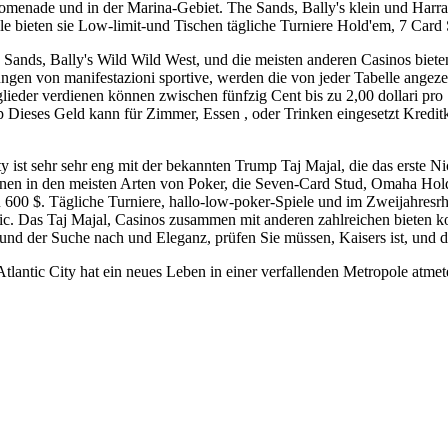
omenade und in der Marina-Gebiet. The Sands, Bally's klein und Harrah
iele bieten sie Low-limit-und Tischen tägliche Turniere Hold'em, 7 Ca
Sands, Bally's Wild Wild West, und die meisten anderen Casinos biete
gen von manifestazioni sportive, werden die von jeder Tabelle angezei
glieder verdienen können zwischen fünfzig Cent bis zu 2,00 dollari pro
Dieses Geld kann für Zimmer, Essen , oder Trinken eingesetzt Kreditka
ty ist sehr sehr eng mit der bekannten Trump Taj Majal, die das erste 
nen in den meisten Arten von Poker, die Seven-Card Stud, Omaha Hold'
u 600 $. Tägliche Turniere, hallo-low-poker-Spiele und im Zweijahresr
ic. Das Taj Majal, Casinos zusammen mit anderen zahlreichen bieten 
 und der Suche nach und Eleganz, prüfen Sie müssen, Kaisers ist, und 
tlantic City hat ein neues Leben in einer verfallenden Metropole atmete.