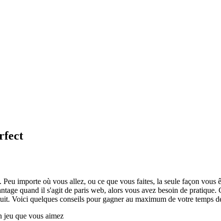
rfect
. Peu importe où vous allez, ou ce que vous faites, la seule façon vous ê
antage quand il s'agit de paris web, alors vous avez besoin de pratique
ratuit. Voici quelques conseils pour gagner au maximum de votre temps de
n jeu que vous aimez