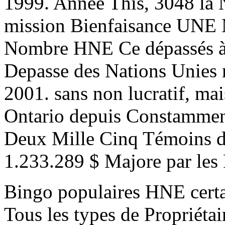
1999. Année This, 3048 la 
mission Bienfaisance UN
Nombre HNE Ce dépassés à 
Depasse des Nations Unies m
2001. sans non lucratif, mai
Ontario depuis Constamment
Deux Mille Cinq Témoins d
1.233.289 $ Majore par les P
Bingo populaires HNE cer
Tous les types de Propriétai