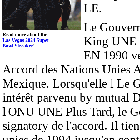
LE.
Le Gouver
Read more about the
King UNE 
Las Vegas 2024 Super
Bowl Streaker
!
EN 1990 ve
Accord des Nations Unies 
Mexique. Lorsqu'elle l Le 
intérêt parvenu by mutual 
l'ONU UNE Plus Tard, le G
signatory de l'accord. Il tie
unies de 1994 jusqu'en cont