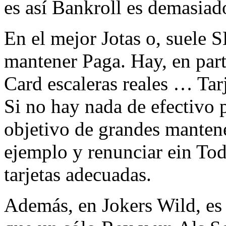
es así Bankroll es demasiado
En el mejor Jotas o, suele
mantener Paga. Hay, en part
Card escaleras reales … Tar
Si no hay nada de efectivo p
objetivo de grandes mantene
ejemplo y renunciar ein Toda
tarjetas adecuadas.
Además, en Jokers Wild, es