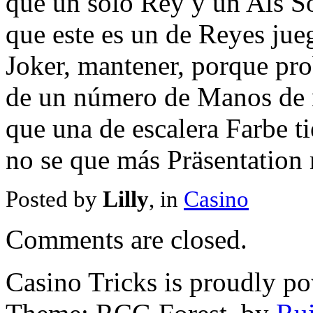
que un sólo Rey y un Als Soh
que este es un de Reyes jue
Joker, mantener, porque pr
de un número de Manos de n
que una de escalera Farbe t
no se que más Präsentation 
Posted by
Lilly
, in
Casino
Comments are closed.
Casino Tricks is proudly p