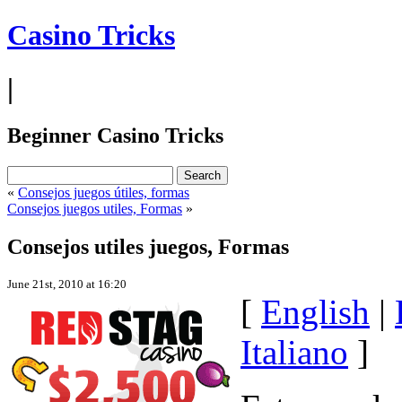
Casino Tricks
|
Beginner Casino Tricks
«
Consejos juegos útiles, formas
Consejos juegos utiles, Formas
»
Consejos utiles juegos, Formas
June 21st, 2010 at 16:20
[
English
|
Italiano
]