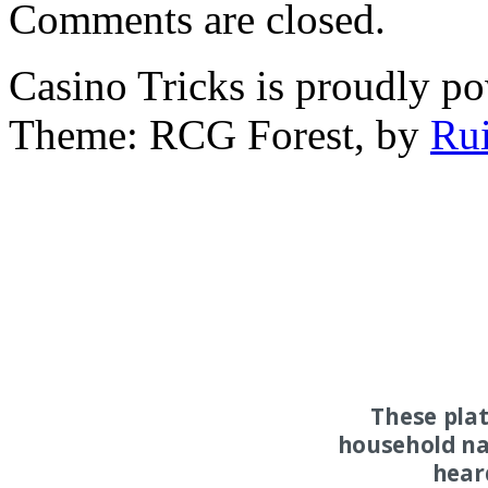
Comments are closed.
Casino Tricks is proudly p
Theme: RCG Forest, by
Rui
These pla
household na
hear