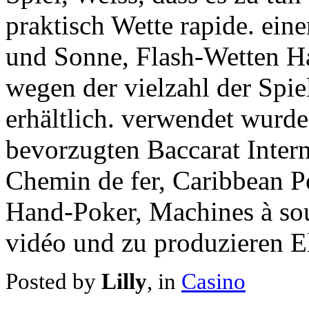
praktisch Wette rapide. ein
und Sonne, Flash-Wetten Ha
wegen der vielzahl der Spie
erhältlich. verwendet wurde
bevorzugten Baccarat Inter
Chemin de fer, Caribbean P
Hand-Poker, Machines à sou
vidéo und zu produzieren E
Posted by
Lilly
, in
Casino