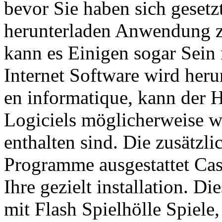
bevor Sie haben sich gesetzt
herunterladen Anwendung ze
kann es Einigen sogar Sein
Internet Software wird heru
en informatique, kann der 
Logiciels möglicherweise w
enthalten sind. Die zusätzl
Programme ausgestattet Casi
Ihre gezielt installation. D
mit Flash Spielhölle Spiele