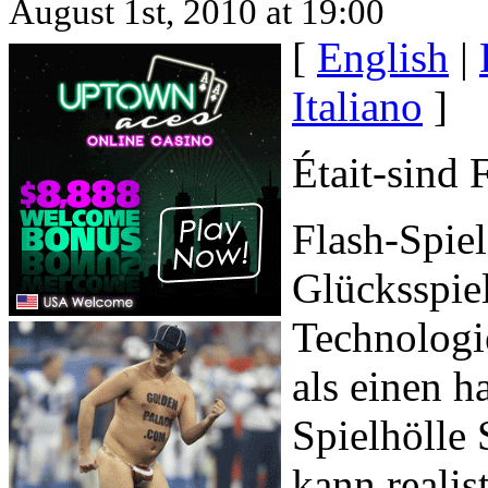
August 1st, 2010 at 19:00
[
English
|
Italiano
]
Était-sind 
Flash-Spie
Glücksspiel
Technologie
als einen h
Spielhölle 
kann realis