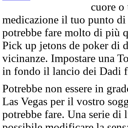
cuore o
medicazione il tuo punto di
potrebbe fare molto di più q
Pick up jetons de poker di d
vicinanze. Impostare una To
in fondo il lancio dei Dadi f
Potrebbe non essere in grad
Las Vegas per il vostro so
potrebbe fare. Una serie di l
possibile modificare la sens