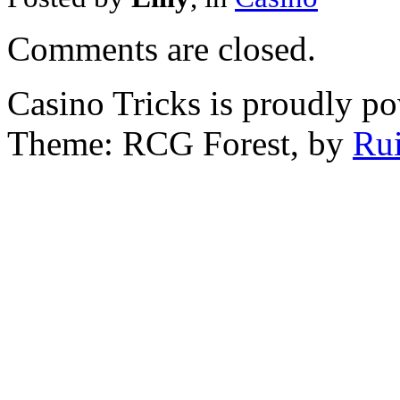
Comments are closed.
Casino Tricks is proudly p
Theme: RCG Forest, by
Rui