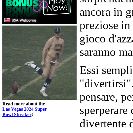
ancora in g
preziose in
gioco d'az
saranno mai
Essi sempl
"divertirsi"
pensare, pe
Read more about the
sperperare 
Las Vegas 2024 Super
Bowl Streaker
!
divertente 