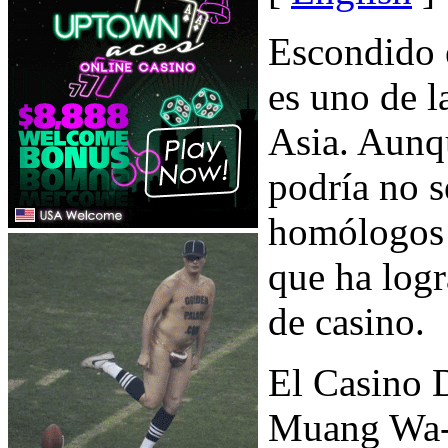
Escondido 
es uno de l
Asia. Aunq
podría no s
homólogos 
que ha logr
de casino.
El Casino 
Muang Wa-T