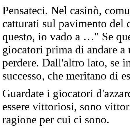
Pensateci. Nel casinò, co
catturati sul pavimento del
questo, io vado a …" Se que
giocatori prima di andare a 
perdere. Dall'altro lato, se 
successo, che meritano di es
Guardate i giocatori d'azza
essere vittoriosi, sono vitto
ragione per cui ci sono.