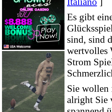
Italiano
]
Es gibt ein
Glücksspiel
sind, sind
wertvolles 
Strom Spie
Schmerzlich
Sie wollen 
alright Sie
spannend ü