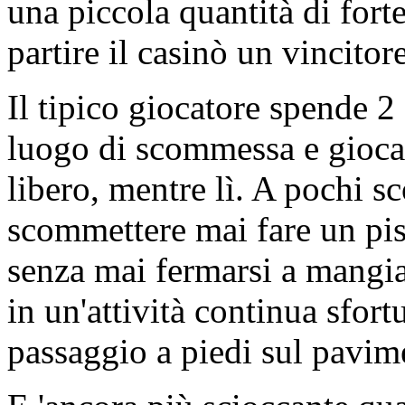
una piccola quantità di fort
partire il casinò un vincitor
Il tipico giocatore spende 2 
luogo di scommessa e gioca
libero, mentre lì. A pochi 
scommettere mai fare un pis
senza mai fermarsi a mangia
in un'attività continua sfor
passaggio a piedi sul pavim