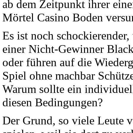
ab dem Zeitpunkt ihrer ein
Mörtel Casino Boden versu
Es ist noch schockierender,
einer Nicht-Gewinner Black 
oder führen auf die Wiederg
Spiel ohne machbar Schütze
Warum sollte ein individuel
diesen Bedingungen?
Der Grund, so viele Leute v