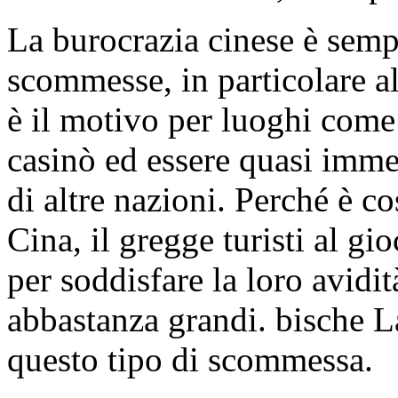
La burocrazia cinese è semp
scommesse, in particolare al
è il motivo per luoghi come 
casinò ed essere quasi imme
di altre nazioni. Perché è 
Cina, il gregge turisti al gi
per soddisfare la loro avidit
abbastanza grandi. bische L
questo tipo di scommessa.