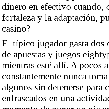
dinero en efectivo cuando, 
fortaleza y la adaptación, p
casino?
El típico jugador gasta dos 
de apuestas y juegos eighty
mientras esté allí. A pocos 
constantemente nunca tomar 
algunos sin detenerse para 
enfrascados en una activida
momento de poner un pie en 