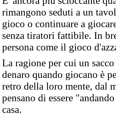
E 'ancora più scioccante qu
rimangono seduti a un tavol
gioco o continuare a giocare
senza tiratori fattibile. In b
persona come il gioco d'azz
La ragione per cui un sacco
denaro quando giocano è per
retro della loro mente, dal 
pensano di essere "andando 
casa.