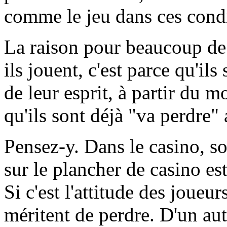
comme le jeu dans ces cond
La raison pour beaucoup de
ils jouent, c'est parce qu'il
de leur esprit, à partir du m
qu'ils sont déjà "va perdre"
Pensez-y. Dans le casino, s
sur le plancher de casino es
Si c'est l'attitude des joueur
méritent de perdre. D'un autr