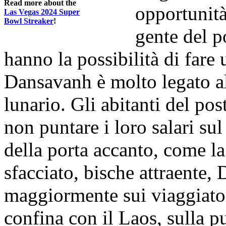
Read more about the
opportunità
Las Vegas 2024 Super
Bowl Streaker
!
gente del p
hanno la possibilità di fare 
Dansavanh è molto legato all
lunario. Gli abitanti del pos
non puntare i loro salari su
della porta accanto, come la
sfacciato, bische attraente
maggiormente sui viaggiator
confina con il Laos, sulla p