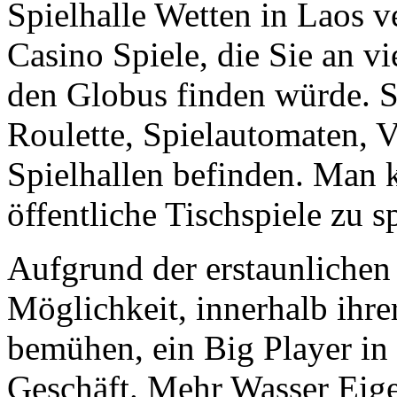
Spielhalle Wetten in Laos ve
Casino Spiele, die Sie an v
den Globus finden würde. Sp
Roulette, Spielautomaten, 
Spielhallen befinden. Man k
öffentliche Tischspiele zu s
Aufgrund der erstaunliche
Möglichkeit, innerhalb ihre
bemühen, ein Big Player in
Geschäft. Mehr Wasser Ei