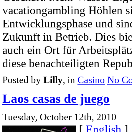
vacationgambling Höhlen si
Entwicklungsphase und sind
Zukunft in Betrieb. Dies bi
auch ein Ort für Arbeitsplä
diese benachteiligten Repub
Posted by
Lilly
, in
Casino
No C
Laos casas de juego
Tuesday, October 12th, 2010
[
English
]