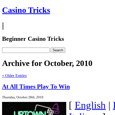
Casino Tricks
|
Beginner Casino Tricks
Archive for October, 2010
« Older Entries
At All Times Play To Win
Thursday, October 28th, 2010
[
English
|